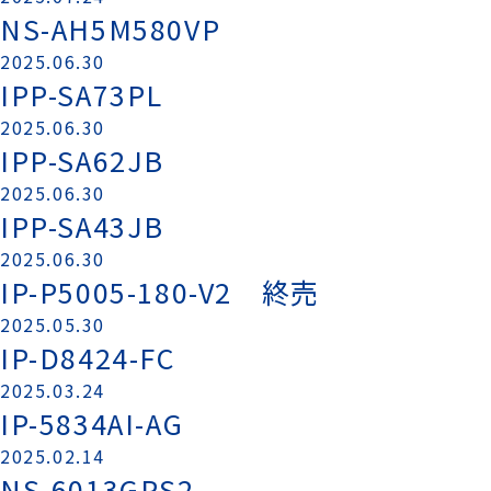
NS-AH5M580VP
2025.06.30
IPP-SA73PL
2025.06.30
IPP-SA62JB
2025.06.30
IPP-SA43JB
2025.06.30
IP-P5005-180-V2 終売
2025.05.30
IP-D8424-FC
2025.03.24
IP-5834AI-AG
2025.02.14
NS-6013GPS2