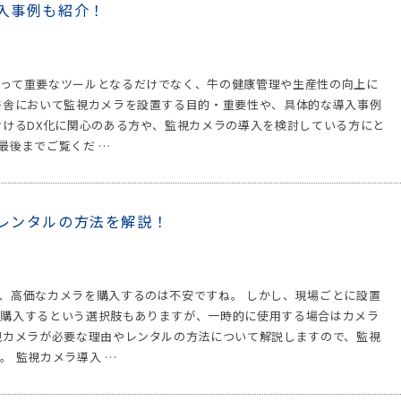
入事例も紹介！
って重要なツールとなるだけでなく、牛の健康管理や生産性の向上に
牛舎において監視カメラを設置する目的・重要性や、具体的な導入事例
おけるDX化に関心のある方や、監視カメラの導入を検討している方にと
最後までご覧くだ …
レンタルの方法を解説！
、高価なカメラを購入するのは不安ですね。 しかし、現場ごとに設置
、購入するという選択肢もありますが、一時的に使用する場合はカメラ
視カメラが必要な理由やレンタルの方法について解説しますので、監視
 監視カメラ導入 …