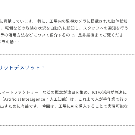
いに貢献しています。 特に、工場内の監視カメラに搭載された動体検知
し、転倒などの危険な状況を自動的に検知し、スタッフへの通知を行う
カメラの活用方法などについて紹介するので、是非最後までご覧くださ
メラの動 …
メリットデメリット！
スマートファクトリー」などの概念が注目を集め、ICTの活用が急速に
tificial Intelligence：人工知能）は、これまで人が手作業で行っ
出すために有益です。 今回は、工場にAIを導入することで実現可能な